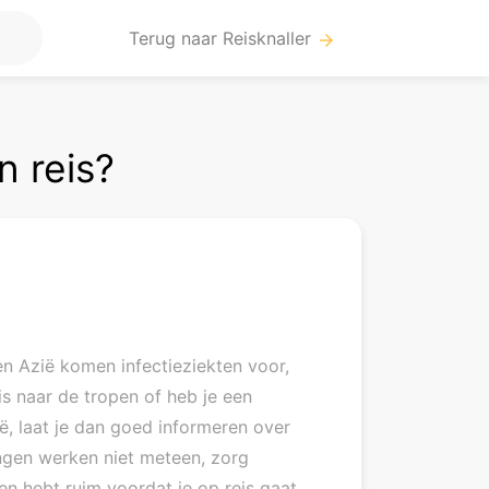
Terug naar Reisknaller
arrow_forward
n reis?
en Azië komen infectieziekten voor,
is naar de tropen of heb je een
ë, laat je dan goed informeren over
ngen werken niet meteen, zorg
n hebt ruim voordat je op reis gaat.