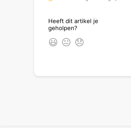
Heeft dit artikel je
geholpen?
😃
😐
😞