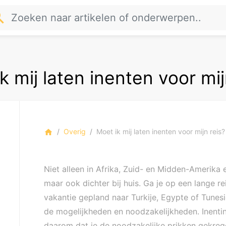
rch
k mij laten inenten voor mij
Overig
Moet ik mij laten inenten voor mijn reis?
home
Niet alleen in Afrika, Zuid- en Midden-Amerika 
maar ook dichter bij huis. Ga je op een lange re
vakantie gepland naar Turkije, Egypte of Tunesi
de mogelijkheden en noodzakelijkheden. Inenti
daarom dat je de noodzakelijke prikken gekrege