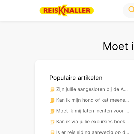
sea
Moet i
Populaire artikelen
Zijn jullie aangesloten bij de ANVR en/of SGR?
library_books
Kan ik mijn hond of kat meenemen op vakantie?
library_books
Moet ik mij laten inenten voor mijn reis?
library_books
Kan ik via jullie excursies boeken?
library_books
Is er reisleiding aanwezig op de bestemming?
library_books