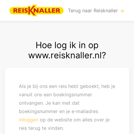
Terug naar Reisknaller
arrow_forward
Hoe log ik in op
www.reisknaller.nl?
Als je bij ons een reis hebt geboekt, heb je
vanuit ons een boekingsnummer
ontvangen. Je kan met dat
boekingsnummer en je e-mailadres
inloggen
op de website om alles over je
reis terug te vinden.