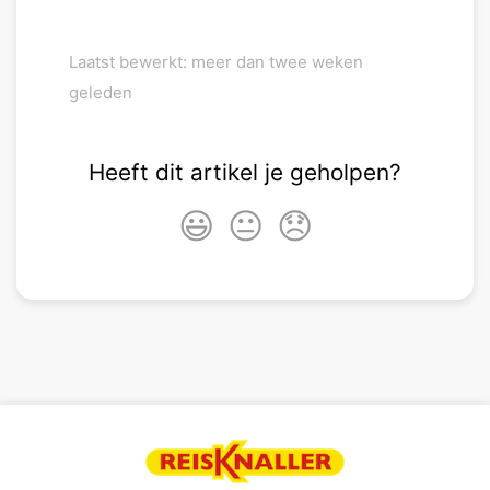
Laatst bewerkt: meer dan twee weken
geleden
Heeft dit artikel je geholpen?
😃
😐
😞