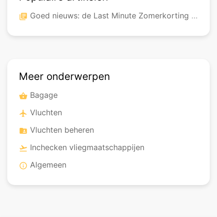
Goed nieuws: de Last Minute Zomerkorting is gestart!
library_books
Meer onderwerpen
Bagage
shopping_basket
Vluchten
airplanemode_active
Vluchten beheren
folder_shared
Inchecken vliegmaatschappijen
flight_takeoff
Algemeen
info_outline