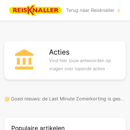
Terug naar Reisknaller
arrow_forward
Acties
account_balance
Vind hier jouw antwoorden op
vragen over lopende acties
Goed nieuws: de Last Minute Zomerkorting is gestart!
library_books
Populaire artikelen